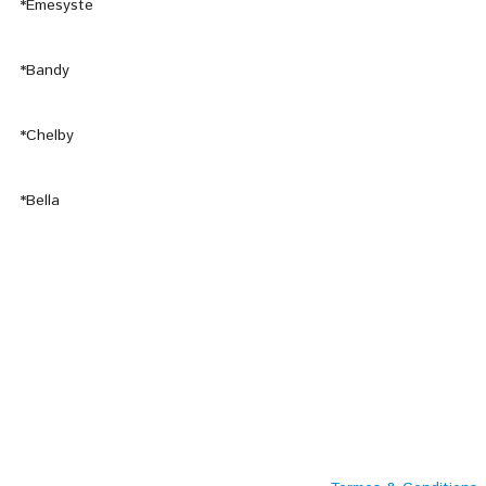
*Emesyste
*Bandy
*Chelby
*Bella
Contact:
3, Rue de la grange aux nonains
Hameau de Beaugrenier
60240 Montjavoult
Tél: 03.44.02.64.32
Tel: 06.73.12.44.51
Mail: cedesnonains@gmail.com
© Copyright SiteName. Tous droits réservés.