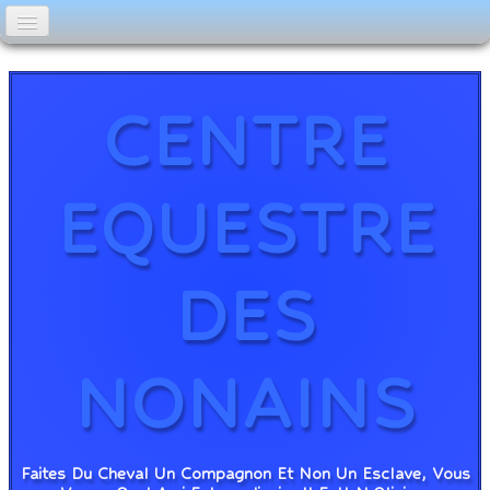
ACCUEIL
INSTALLATIONS
CENTRE
PRESTATIONS
STAGES / RANDONNEES
EQUESTRE
ELEVAGE DES NONAINS
TARIFS
DES
ALBUM PHOTOS
CONTACT
NONAINS
Faites Du Cheval Un Compagnon Et Non Un Esclave, Vous